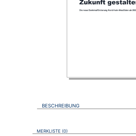
BESCHREIBUNG
VERWEISE AUF VERMERKTE- ODER ZULET
BROSCHÜREN
MERKLISTE
0