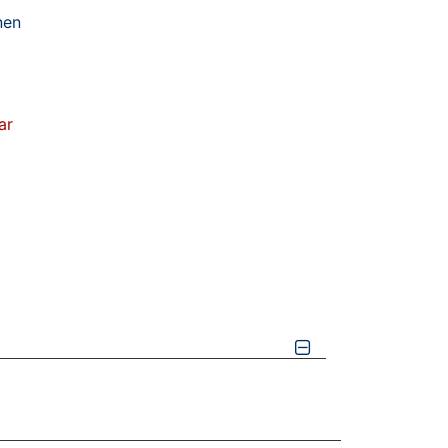
nen
ar