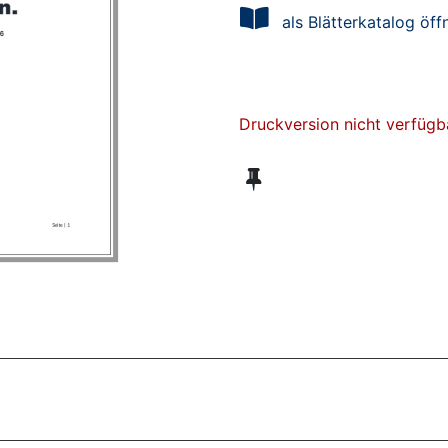
als Blätterkatalog öff
Druckversion nicht verfügb
ZT ANGESEHENE BROSCHÜREN