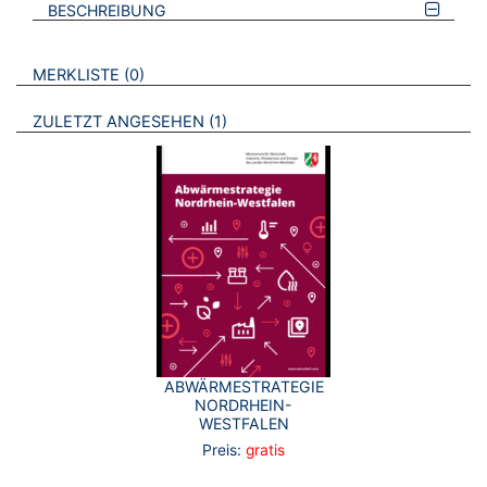
BESCHREIBUNG
VERWEISE AUF VERMERKTE- ODER ZULETZT ANGESEHENE
BROSCHÜREN
MERKLISTE
0
BROSCHÜREN
ZULETZT ANGESEHEN
1
ABWÄRMESTRATEGIE
NORDRHEIN-
WESTFALEN
Preis:
gratis