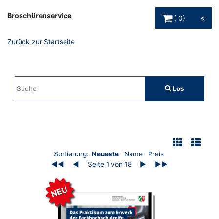
Warenkorb Schaltfl
Broschürenservice
0
Zurück zur Startseite
Sucheingabe
Los
Suche
Filter
Auflistung der Broschüren
Sortierung:
Neueste
Name
Preis
◀◀
◀
Seite 1 von 18
▶
▶▶
NEU